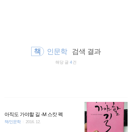
검
본
색
문
으
로
바
로
임라인
GuestBook
가
기
책
인문학
검색 결과
해당 글
4
건
아직도 가야할 길 -M 스캇 펙
책/인문학
2016. 12.