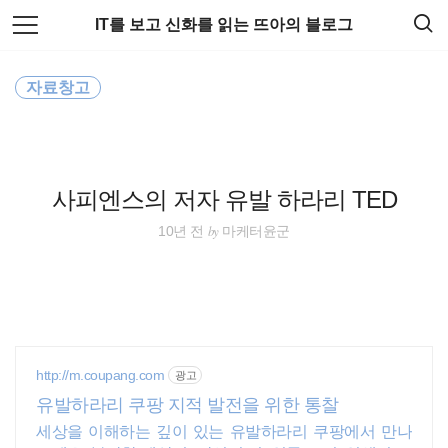
검
본
IT를 보고 신화를 읽는 뜨아의 블로그
색
문
으
로
바
자료창고
로
임라인
GuestBook
가
기
사피엔스의 저자 유발 하라리 TED
by
10년 전
마케터윤군
http://m.coupang.com
광고
유발하라리 쿠팡 지적 발전을 위한 통찰
세상을 이해하는 깊이 있는 유발하라리 쿠팡에서 만나