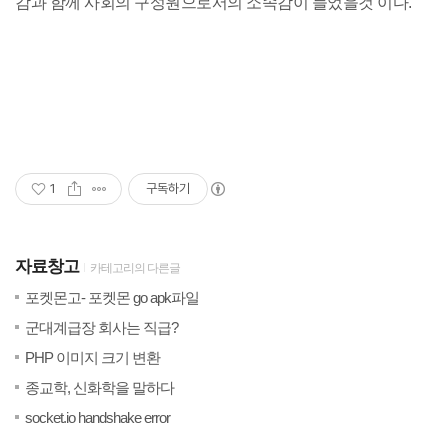
감과 함께 사회의 구성원으로서의 소속감이 들었을것 이다.
1
구독하기
자료창고
카테고리의 다른글
(0)
20
포켓몬고- 포켓몬 go apk파일
(0)
201
군대계급장 회사는 직급?
(2)
20
PHP 이미지 크기 변환
(0)
20
종교학, 신화학을 말하다
(0)
20
socket.io handshake error