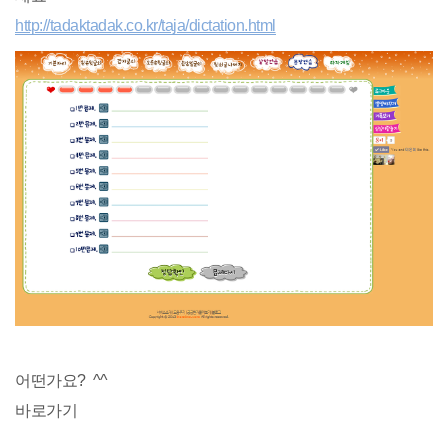
http://tadaktadak.co.kr/taja/dictation.html
어떤가요? ^^
바로가기