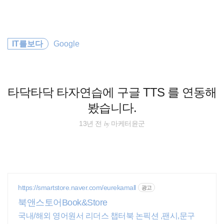
검
본
색
문
으
로
바
IT를보다
Google
로
임라인
GuestBook
가
기
타닥타닥 타자연습에 구글 TTS 를 연동해
봤습니다.
by
13년 전
마케터윤군
https://smartstore.naver.com/eurekamall
광고
북앤스토어Book&Store
국내/해외 영어원서 리더스 챕터북 논픽션 ,팬시,문구