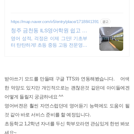
https://map.naver.com/v5/entry/place/1718841391
광고
청주 금천동 ILS영어학원 쉽고 재
미있게 배우는 영어
영어 성적, 걱정은 이제 그만! 기초부
터 탄탄하게! 초등 중등 고등 전문영어
학원 아이들의 창의성을 발휘하고 영
어로 자유롭게 표현할 수 있는 기회를
제공합니다.
받아쓰기 모드를 만들때 구글 TTS와 연동해봤습니다. 어색
한 억양도 있지만 개인적으로는 괜찮은것 같은데 아이들에겐
어떻게 들릴지 궁금하네요 ^^
영어버젼은 훨씬 자연스럽던데 영어듣기 능력에도 도움이 될
것 같아 바로 서비스 준비를 할 예정입니다.
초등학교 1,2학년 자녀를 두신 학부모라면 관심있게 한번 봐보
세요~